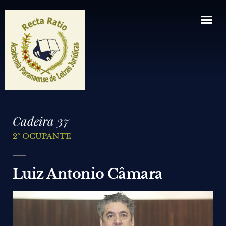
Artigos, Comentários e Notas
Composição – Cadeiras
Estatuto e Regimento
A Academia
Informes da diretoria
Revista Aplj
Cadeira 37
2º OCUPANTE
Luiz Antonio Câmara