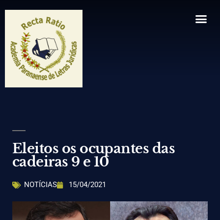
Artigos, Comentários e Notas
Composição – Cadeiras
Estatuto e Regimento
A Academia
Informes da diretoria
Revista Aplj
Eleitos os ocupantes das
cadeiras 9 e 10
NOTÍCIAS
15/04/2021